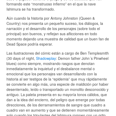
formando este “monstruoso infierno” en el que la nave
Ishimura se ha transformado.
Aún cuando la historia por Antony Johnston (Queen &
Country) nos presenta un pequeño suceso, los diálogos, la
narración y el desarrollo de los personajes (sobre todo el
principal) son buenos, y reflejan sus aflicciones en todo
momento dejando una muestra de calidad que un buen fan de
Dead Space podría esperar.
Las ilustraciones del cómic están a cargo de Ben Templesmith
(30 days of night,
Shadowplay
: Demon father John´s Pinwheel
blues) como siempre, mostrando rasgos que denotan
inmediatamente la inquietud y el desbalance mental o
emocional que los personajes van desarrollando con la
historia al ser testigos de la “epidemia” que muy rápidamente
se convierte en algo más, una especie de maldición por haber
desenterrado, leído o transportado un monolito desconocido y
antiguo. La paleta presenta en su mayoría tonos cálidos, que
dan a la idea del encierro, del peligro que emerge por todas
direcciones, de los derramamientos de sangre que cuadro a
cuadro van en aumento y que se detienen momentáneamente
solo cuando los tripulantes del Ishimura rompen con un grito