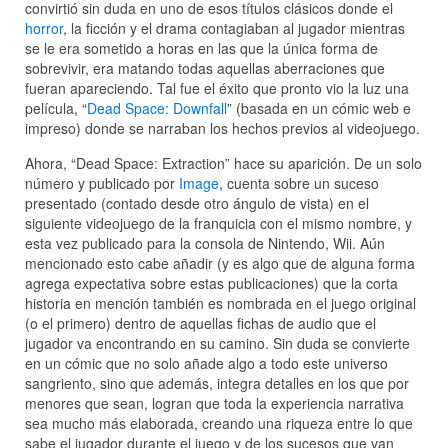
convirtió sin duda en uno de esos títulos clásicos donde el
horror
, la ficción y el drama contagiaban al jugador mientras
se le era sometido a horas en las que la única forma de
sobrevivir, era matando todas aquellas aberraciones que
fueran apareciendo. Tal fue el éxito que pronto vio la luz una
película, “
Dead Space: Downfall
” (basada en un cómic web e
impreso) donde se narraban los hechos previos al videojuego.
Ahora, “Dead Space: Extraction” hace su aparición. De un solo
número y publicado por
Image
, cuenta sobre un suceso
presentado (contado desde otro ángulo de vista) en el
siguiente videojuego de la franquicia con el mismo nombre, y
esta vez publicado para la consola de Nintendo, Wii. Aún
mencionado esto cabe añadir (y es algo que de alguna forma
agrega expectativa sobre estas publicaciones) que la corta
historia en mención también es nombrada en el juego original
(o el primero) dentro de aquellas fichas de audio que el
jugador va encontrando en su camino. Sin duda se convierte
en un cómic que no solo añade algo a todo este universo
sangriento, sino que además, integra detalles en los que por
menores que sean, logran que toda la experiencia narrativa
sea mucho más elaborada, creando una riqueza entre lo que
sabe el jugador durante el juego y de los sucesos que van