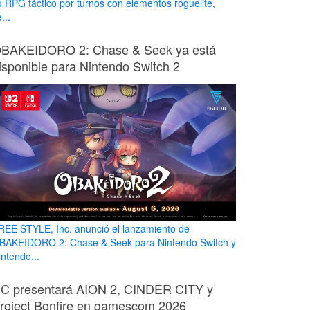
u RPG táctico por turnos con elementos roguelite,
...
BAKEIDORO 2: Chase & Seek ya está
isponible para Nintendo Switch 2
REE STYLE, Inc. anunció el lanzamiento de
BAKEIDORO 2: Chase & Seek para Nintendo Switch y
intendo...
C presentará AION 2, CINDER CITY y
roject Bonfire en gamescom 2026