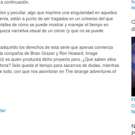
s
a continuación.
se
ivo y peculiar, algo que imprime una singularidad en aquellos
uenta, están a punto de ser tragados en un universo del que
O
talles de cómo se puede mostrar y manejar el tiempo en
d
iqueza narrativa-visual de un cómic (y que no se puede
 adquirido los derechos de esta serie que apenas comienza
e la compañía de Brian Grazer y Ron Howard, Image
i) es quien producirá dicho proyecto pero, ¿Qué saben ellos
toria? Solo queda el tiempo para sacarnos de dudas, mientras
e todo, con que nos asombran en The strange adventures of
F
O
ter
N
N
P