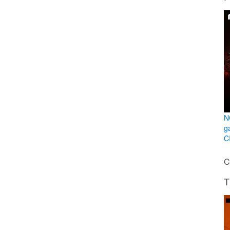
N
g
C
C
T