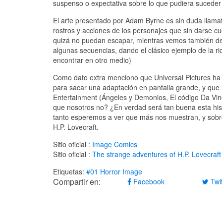
suspenso o expectativa sobre lo que pudiera suceder 
El arte presentado por Adam Byrne es sin duda llamat
rostros y acciones de los personajes que sin darse c
quizá no puedan escapar, mientras vemos también de
algunas secuencias, dando el clásico ejemplo de la r
encontrar en otro medio)
Como dato extra menciono que Universal Pictures ha
para sacar una adaptación en pantalla grande, y qu
Entertainment (Ángeles y Demonios, El código Da Vinc
que nosotros no? ¿En verdad será tan buena esta his
tanto esperemos a ver que más nos muestran, y sobr
H.P. Lovecraft.
Sitio oficial :
Image Comics
Sitio oficial :
The strange adventures of H.P. Lovecraft
Etiquetas:
#01
Horror
Image
Compartir en:
Facebook
Twit