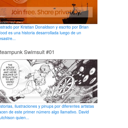
lustrado por Kristian Donaldson y escrito por Brian
ood es una historia desarrollada luego de un
sastre...
teampunk Swimsuit #01
storias, ilustraciones y pinups por diferentes artistas
acen de este primer número algo llamativo. David
utchison quien...