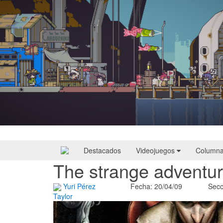
Doloc Town | Reseña
Destacados
Videojuegos
Column
The strange adventur
Yuri Pérez
Fecha: 20/04/09
Secc
Taylor