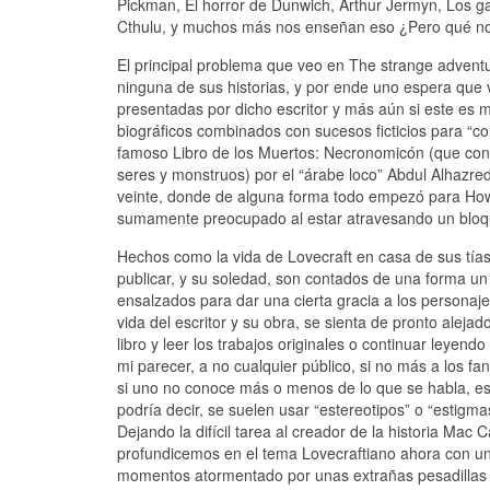
Pickman, El horror de Dunwich, Arthur Jermyn, Los ga
Cthulu, y muchos más nos enseñan eso ¿Pero qué no
El principal problema que veo en The strange adventu
ninguna de sus historias, y por ende uno espera que
presentadas por dicho escritor y más aún si este es
biográficos combinados con sucesos ficticios para “c
famoso Libro de los Muertos: Necronomicón (que conti
seres y monstruos) por el “árabe loco” Abdul Alhazred
veinte, donde de alguna forma todo empezó para How
sumamente preocupado al estar atravesando un bloqu
Hechos como la vida de Lovecraft en casa de sus tía
publicar, y su soledad, son contados de una forma un 
ensalzados para dar una cierta gracia a los persona
vida del escritor y su obra, se sienta de pronto aleja
libro y leer los trabajos originales o continuar leye
mi parecer, a no cualquier público, si no más a los fa
si uno no conoce más o menos de lo que se habla, es d
podría decir, se suelen usar “estereotipos” o “estigm
Dejando la difícil tarea al creador de la historia Mac
profundicemos en el tema Lovecraftiano ahora con u
momentos atormentado por unas extrañas pesadillas 