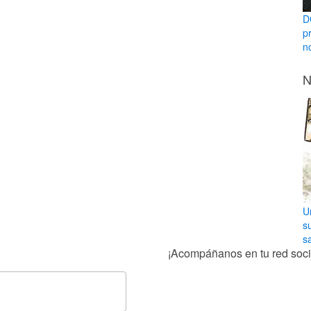
D
p
n
N
U
s
sa
¡Acompáñanos en tu red socia