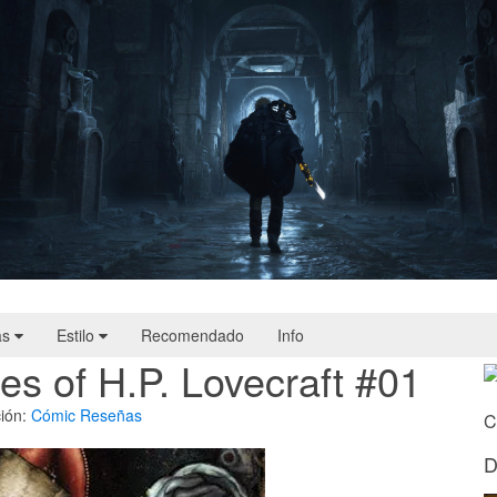
Hell Is Us | Reseña
as
Estilo
Recomendado
Info
es of H.P. Lovecraft #01
ión:
Cómic
Reseñas
C
D