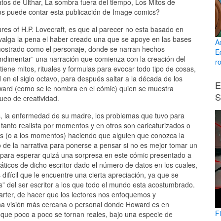
tos de Ulthar, La sombra fuera del tiempo, Los Mitos de
s puede contar esta publicación de Image comics?
res of H.P. Lovecraft, es que al parecer no esta basado en
 valga la pena el haber creado una que se apoye en las bases
A
 mostrado como el personaje, donde se narran hechos
E
ondimentar” una narración que comienza con la creación del
ro
ene mitos, rituales y formulas para evocar todo tipo de cosas,
 en el siglo octavo, para después saltar a la década de los
E
ard (como se le nombra en el cómic) quien se muestra
S
eo de creatividad.
s, la enfermedad de su madre, los problemas que tuvo para
tanto realista por momentos y en otros son caricaturizados o
jes (o a los momentos) haciendo que alguien que conozca la
do de la narrativa para ponerse a pensar si no es mejor tomar un
ndo para esperar quizá una sorpresa en este cómic presentado a
náticos de dicho escritor dado el número de datos en los cuales,
ifícil que le encuentre una cierta apreciación, ya que se
as” del ser escritor a los que todo el mundo esta acostumbrado.
 Carter, de hacer que los lectores nos enfoquemos y
na visión más cercana o personal donde Howard es en
F
que poco a poco se tornan reales, bajo una especie de