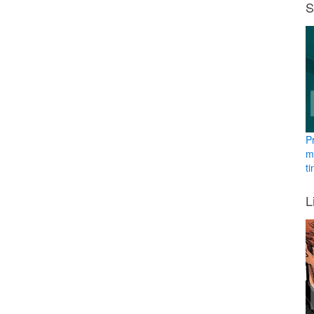
S
P
m
ti
L