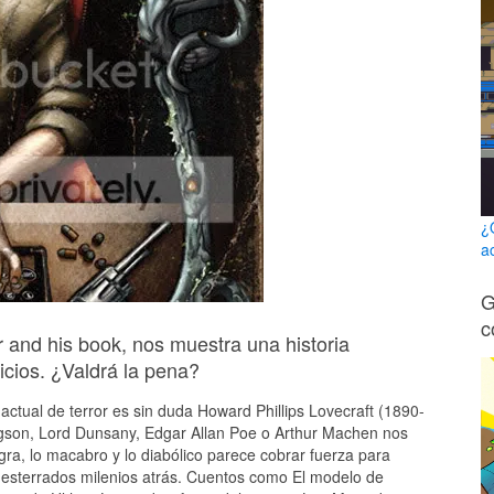
¿
a
G
c
er and his book, nos muestra una historia
icios. ¿Valdrá la pena?
 actual de terror es sin duda Howard Phillips Lovecraft (1890-
dgson, Lord Dunsany, Edgar Allan Poe o Arthur Machen nos
ra, lo macabro y lo diabólico parece cobrar fuerza para
 desterrados milenios atrás. Cuentos como El modelo de