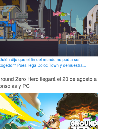
Quién dijo que el fin del mundo no podía ser
cogedor? Pues llega Doloc Town y demuestra...
round Zero Hero llegará el 20 de agosto a
onsolas y PC