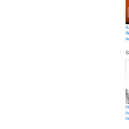
I
W
de
S
Hi
h
H