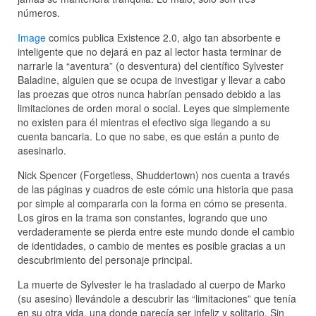
números.
Image
comics publica Existence 2.0, algo tan absorbente e
inteligente que no dejará en paz al lector hasta terminar de
narrarle la “aventura” (o desventura) del científico Sylvester
Baladine, alguien que se ocupa de investigar y llevar a cabo
las proezas que otros nunca habrían pensado debido a las
limitaciones de orden moral o social. Leyes que simplemente
no existen para él mientras el efectivo siga llegando a su
cuenta bancaria. Lo que no sabe, es que están a punto de
asesinarlo.
Nick Spencer (Forgetless, Shuddertown) nos cuenta a través
de las páginas y cuadros de este cómic una historia que pasa
por simple al compararla con la forma en cómo se presenta.
Los giros en la trama son constantes, logrando que uno
verdaderamente se pierda entre este mundo donde el cambio
de identidades, o cambio de mentes es posible gracias a un
descubrimiento del personaje principal.
La muerte de Sylvester le ha trasladado al cuerpo de Marko
(su asesino) llevándole a descubrir las “limitaciones” que tenía
en su otra vida, una donde parecía ser infeliz y solitario. Sin